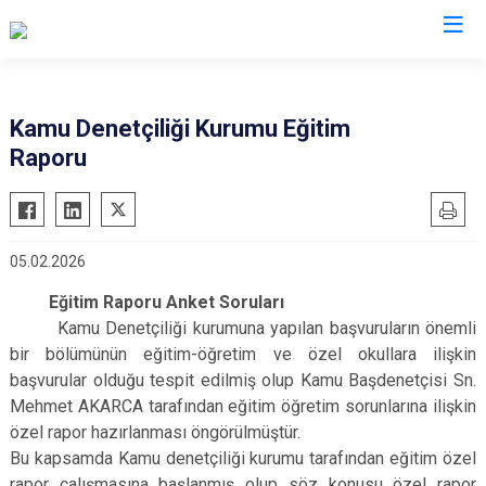
Ordu
Kamu Denetçiliği Kurumu Eğitim
Raporu
Akkuş
Kabadüz
Aybastı
Kabataş
Çamaş
Korgan
05.02.2026
Çatalpınar
Kumru
Eğitim Raporu Anket Soruları
Çaybaşı
Mesudiye
Kamu Denetçiliği kurumuna yapılan başvuruların önemli
Fatsa
Perşembe
bir bölümünün eğitim-öğretim ve özel okullara ilişkin
Gölköy
Ulubey
başvurular olduğu tespit edilmiş olup Kamu Başdenetçisi Sn.
Gülyalı
Mehmet AKARCA tarafından eğitim öğretim sorunlarına ilişkin
Ünye
özel rapor hazırlanması öngörülmüştür.
Gürgentepe
Altınordu
Bu kapsamda Kamu denetçiliği kurumu tarafından eğitim özel
İkizce
rapor çalışmasına başlanmış olup söz konusu özel rapor