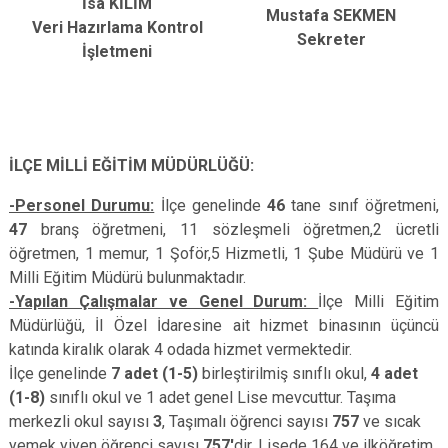
İsa KİLİM
Mustafa SEKMEN
Veri Hazırlama Kontrol
Sekreter
İşletmeni
İLÇE MİLLİ EĞİTİM MÜDÜRLÜĞÜ:
-Personel Durumu:
İlçe genelinde
46
tane sınıf öğretmeni,
47
branş öğretmeni, 11 sözleşmeli öğretmen,2 ücretli
öğretmen, 1 memur, 1 Şoför,5 Hizmetli, 1 Şube Müdürü ve 1
Milli Eğitim Müdürü bulunmaktadır.
-Yapılan Çalışmalar ve Genel Durum:
İlçe Milli Eğitim
Müdürlüğü, İl Özel İdaresine ait hizmet binasının üçüncü
katında kiralık olarak 4 odada hizmet vermektedir.
İlçe genelinde
7 adet (1-5)
birleştirilmiş sınıflı okul,
4 adet
(1-8)
sınıflı okul ve 1 adet genel Lise mevcuttur. Taşıma
merkezli okul sayısı
3
, Taşımalı öğrenci sayısı
757
ve sıcak
yemek yiyen öğrenci sayısı
757'
dir. Lisede 164 ve ilköğretim