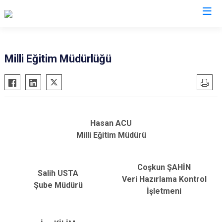
Ordu
Milli Eğitim Müdürlüğü
Akkuş
Kabadüz
Aybastı
Kabataş
Çamaş
Korgan
Hasan ACU
Çatalpınar
Kumru
Milli Eğitim Müdürü
Çaybaşı
Mesudiye
Fatsa
Perşembe
Coşkun ŞAHİN
Gölköy
Ulubey
Salih USTA
Veri Hazırlama Kontrol
Şube Müdürü
Gülyalı
Ünye
İşletmeni
Gürgentepe
Altınordu
İkizce