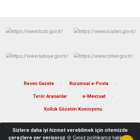
Resmi Gazete
Kurumsal e-Posta
Terör Arananlar
e-Mevzuat
Kolluk Gözetim Komisyonu
Adres:Taşoluk Mahallesi Bacanak Küme Evler No:1 52430
Sizlere daha iyi hizmet verebilmek için sitemizde
Çamaş/ORDU
çerezlere yer veriyoruz
🍪 Çerez politikamız hakkında